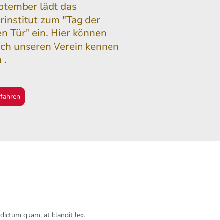
ptember lädt das
rinstitut zum "Tag der
en Tür" ein. Hier können
uch unseren Verein kennen
 .
rfahren
 dictum quam, at blandit leo.