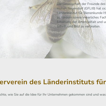
Die Gesellschaft der Freunde des
Hohen Neuendorf (GFLIB) hat sich
Länderinstitut für Bienenkunde 
zu fördern sowie imkerliches Fac
Erhaltung der Artenvielfalt und 
Schrift und Bild zu verbreiten.
derverein des Länderinstituts f
ichte, wie Sie auf die Idee für Ihr Unternehmen gekommen sind und wa