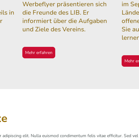
Werbeflyer präsentieren sich
im Se
ls in
die Freunde des LIB. Er
Lände
r
informiert über die Aufgaben
offen
und Ziele des Vereins.
Sie a
lernen
Mehr erfahren
Mehr e
te
adipiscing elit. Nulla euismod condimentum felis vitae efficitur. Sed vel